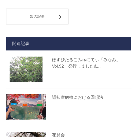
次の記事
関連記事
ほすぴたるこみゅにてぃ「みなみ」
Vol.92 発行しました&…
認知症病棟における回想法
花見会