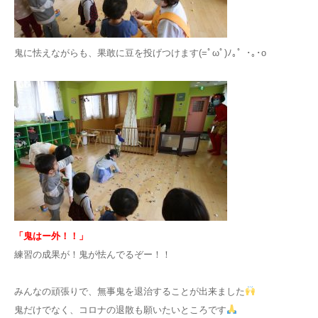
鬼に怯えながらも、果敢に豆を投げつけます(=ﾟωﾟ)ﾉ｡゜･｡･o
「鬼はー外！！」
練習の成果が！鬼が怯んでるぞー！！
みんなの頑張りで、無事鬼を退治することが出来ました
鬼だけでなく、コロナの退散も願いたいところです