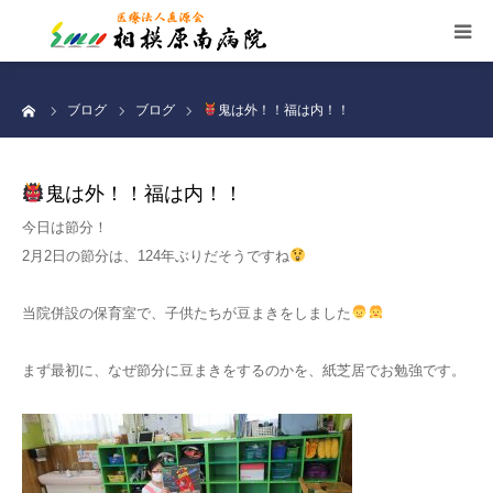
施設案内
ーム
ブログ
ブログ
鬼は外！！福は内！！
看護部
鬼は外！！福は内！！
お知らせ
今日は節分！
2月2日の節分は、124年ぶりだそうですね
交通案内
当院併設の保育室で、子供たちが豆まきをしました
職員募集
まず最初に、なぜ節分に豆まきをするのかを、紙芝居でお勉強です。
個人情報保護
サイトマップ