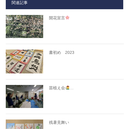
関連記事
開花宣言
書初め 2023
苗植え会
…
残暑見舞い