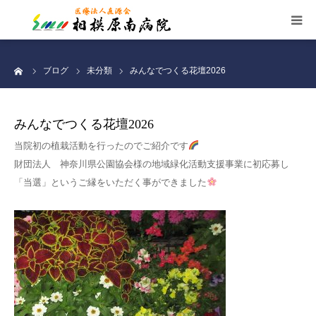
施設案内
ーム
ブログ
未分類
みんなでつくる花壇2026
看護部
みんなでつくる花壇2026
お知らせ
当院初の植栽活動を行ったのでご紹介です
財団法人 神奈川県公園協会様の地域緑化活動支援事業に初応募し
交通案内
「当選」というご縁をいただく事ができました
職員募集
個人情報保護
サイトマップ