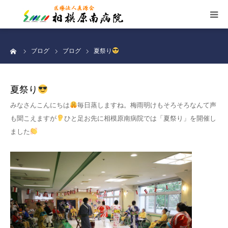
施設案内
ーム
ブログ
ブログ
夏祭り
看護部
夏祭り
お知らせ
みなさんこんにちは
毎日蒸しますね。梅雨明けもそろそろなんて声
も聞こえますが
ひと足お先に相模原南病院では「夏祭り」を開催し
交通案内
ました
職員募集
個人情報保護
サイトマップ