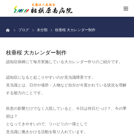
施設案内
ーム
ブログ
未分類
枝垂桜 大カレンダー制作
看護部
枝垂桜 大カレンダー制作
お知らせ
認知症病棟にて毎月実施している大カレンダー作りのご紹介です。
交通案内
認知症になると起こりやすいのが見当識障害です。
見当識とは、日付や場所・人物など自分が今置かれている状況を理解
する能力のことです。
職員募集
疾患の影響だけでなく入院していると、今日は何日だっけ？、今の季
個人情報保護
節は？
となってきやすいので、リハビリの一環として
サイトマップ
見当識に働きかける活動を取り入れています。