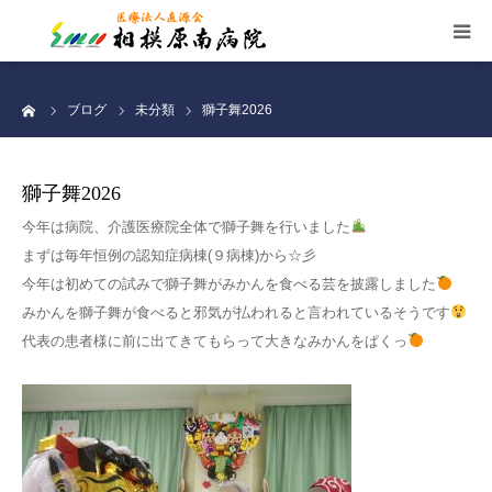
施設案内
ーム
ブログ
未分類
獅子舞2026
看護部
獅子舞2026
お知らせ
今年は病院、介護医療院全体で獅子舞を行いました
まずは毎年恒例の認知症病棟(９病棟)から☆彡
交通案内
今年は初めての試みで獅子舞がみかんを食べる芸を披露しました
みかんを獅子舞が食べると邪気が払われると言われているそうです
代表の患者様に前に出てきてもらって大きなみかんをぱくっ
職員募集
個人情報保護
サイトマップ